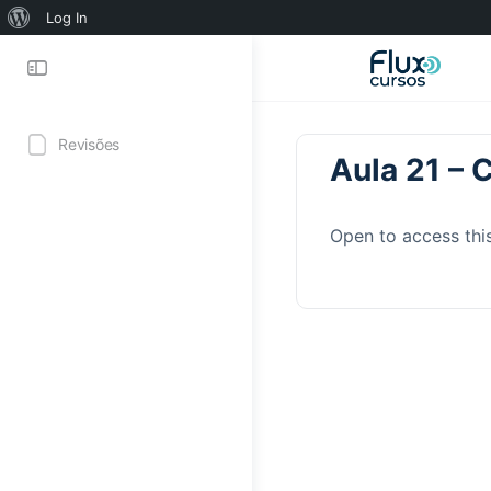
Sobre
Log In
o
WordPress
Revisões
Aula 21 – 
Open to access thi