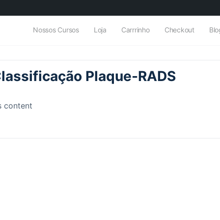
Nossos Cursos
Loja
Carrrinho
Checkout
Blo
Classificação Plaque-RADS
s content